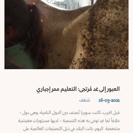
العبور إلى غد مُرتجى: التعليم ممر إجباري
شغف
16-03-2021
قبل الحرب، كانت سوريا تُصنف بين الدول النامية، وهي دول -
خلافاً لما قد توحي به هذه التسمية - لديها مستويات معيشية
منخفضة. اليوم، باتت البلاد في ذيل التصنيفات العالمية على