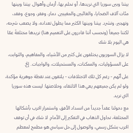
وموارد
بيننا وبين سوريا التي نريدها، أو نحلم بها، أزمان وأهوال. بيننا وبينها
طرطوس
مئات آلاف الضحايا، والغائبين والمغيبين. دمار، وفقر، وجوع، وفقد،
ملفاتنا
وتهجير، وتشرد. بيننا وبينها الكثير مما يطول تعداده، ولا يصعب شرحه،
إدلب
لكننا جميعاً (ونحسب أننا قادرون على التعميم هنا) نريدها مختلفةً عمّا
ميديا
هي اليوم بلا شك
حماة
المستشارة
لا يزال السوريون يختلفون على كثير من الأشياء، والمفاهيم، والثوابت،
حمص
على المسؤوليات، والممكنات، والمستحيلات، والواجبات.. إلخ.
النشرة
على أنّهم - رغم كل تلك الاختلافات - يلتقون عند نقطة جوهرية مؤكدة،
البريدية
دمشق
ولو لم يكن جميعهم يعي هذا الالتقاء، وخلاصتها: ليست هذه سوريا
تَواصُل
التي نريد.
القنيطرة
مع دخولنا عقداً جديداً من انسداد الأفق، واستمرار الحرب بأشكالها
من
المختلفة، نحاول الذهاب في التفكير إلى الأمام. لا شك في أن توقف
نحن
درعا
الحرب بشكل رسمي، والوصول إلى حل سياسي هو مطمح لمعظم