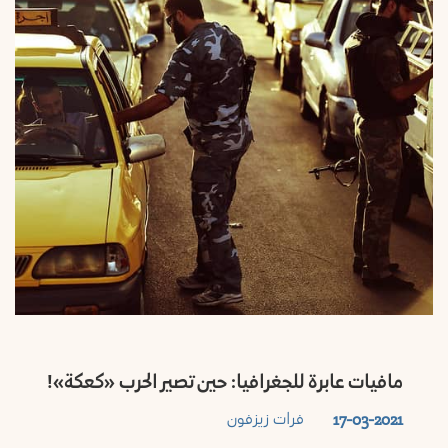
مافيات عابرة للجغرافيا: حين تصير الحرب «كعكة»!
فرات زيزفون
17-03-2021