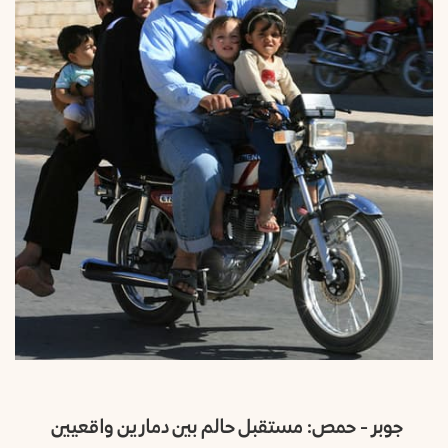
جوبر - حمص: مستقبل حالم بين دمارين واقعيين