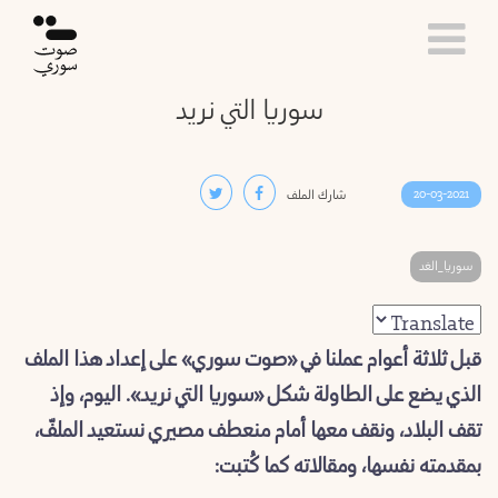
اختر
محافظة
الرئيسية
سوريا التي نريد
لتصفح
حلب
المقالات
حكاياتنا
الرقة
20-03-2021
شارك الملف
المقهى
الحسكة
سوريا_الغد
عقل
بارد
دير
قبل ثلاثة أعوام عملنا في «صوت سوري» على إعداد هذا الملف
محررة
الزور
الذي يضع على الطاولة شكل «سوريا التي نريد». اليوم، وإذ
القراء
تقف البلاد، ونقف معها أمام منعطف مصيري نستعيد الملفّ،
اللاذقية
بمقدمته نفسها، ومقالاته كما كُتبت:
فرص