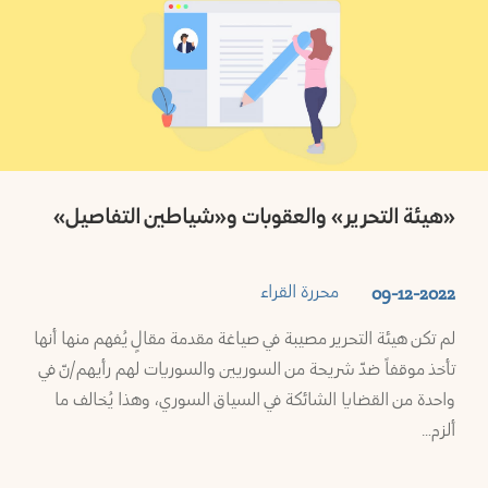
«هيئة التحرير» والعقوبات و«شياطين التفاصيل»
محررة القراء
09-12-2022
لم تكن هيئة التحرير مصيبة في صياغة مقدمة مقالٍ يُفهم منها أنها
تأخذ موقفاً ضدّ شريحة من السوريين والسوريات لهم رأيهم/نّ في
واحدة من القضايا الشائكة في السياق السوري، وهذا يُخالف ما
ألزم…