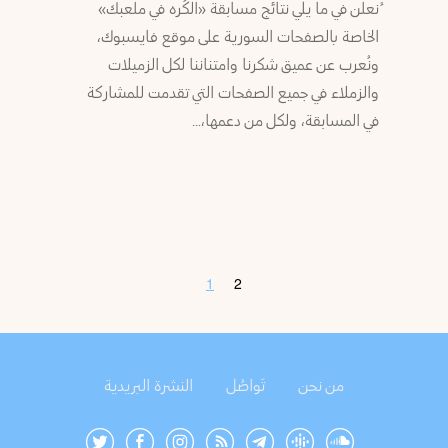
ُنعلن في ما يلي نتائج مسابقة «الكُره في ملعبك»
الخاصة بالصفحات السورية على موقع فايسبوك،
ونُعرب عن عميق شكرنا وامتناننا لكل الزميلات
والزملاء في جميع الصفحات التي تقدمت للمشاركة
في المسابقة، ولكل من دعمها،…
1
2
من نحن
تَواصُل
النشرة البريدية