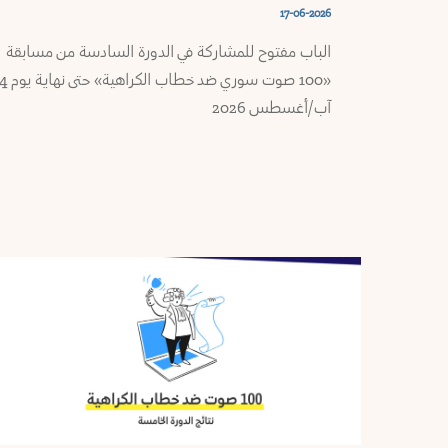
وموارد
17-06-2026
طرطوس
الباب مفتوح للمشاركة في الدورة السادسة من مسابقة
ملفاتنا
«100 صوت سوري ضد خطاب ال
إدلب
آب/أغسطس 2026
ميديا
حماة
المستشارة
حمص
النشرة
البريدية
دمشق
تَواصُل
القنيطرة
من
نحن
درعا