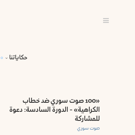
اختر
محافظة
الرئيسية
لتصفح
حلب
المقالات
حكاياتنا
الرقة
حكاياتنا
المقهى
الحسكة
عقل
بارد
دير
«100 صوت سوري ضد خطاب
محررة
الزور
الكراهية» - الدورة السادسة: دعوة
القراء
للمشاركة
اللاذقية
فرص
صوت سوري