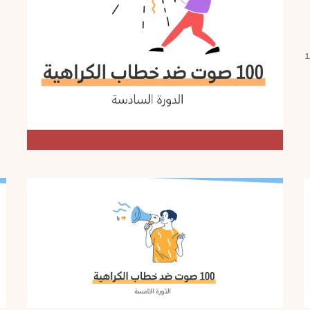
كراهية» حتى نهاية يوم 14