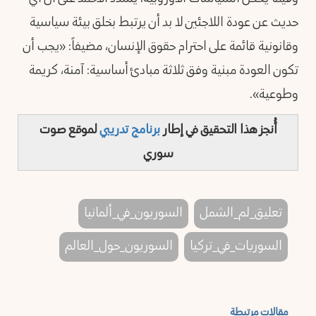
حديث عن عودة اللاجئين لا بد أن يرتبط بخلق بيئة سياسية
وقانونية قائمة على احترام حقوق الإنسان، مضيفاً: «يجب أن
تكون العودة مبنية وفق ثلاثة مبادئ أساسية: آمنة، كريمة
وطوعية».
أُنجز هذا التحقيق في إطار
برنامج تدريبي
لموقع صوت
سوري
تعليق_لم_الشمل
السوريون_في_ألمانيا
السوريات_في_تركيا
السوريون_حول_العالم
مقالات مرتبطة