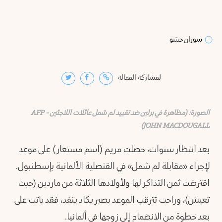
سويداء
سوزان حسّو
ف
شق
لمشاركة المقالة
الصورة: (مظاهرة في برلين ضد تقييد لم شمل عائلات اللاجئين AFP -
JOHN MACDOUGALL)
بعد انتظار سنوات، حصلت مريم (اسم مستعار) على موعد
لإجراء «مقابلة لم شمل» في القنصلية الألمانية بإسطنبول.
اقترضت ثمن التذاكر لها ولأولادها الثلاثة من ماردين (حيث
تعيش)، وراحت تترقب الموعد بصبر يكاد ينفد، فقد باتت على
بعد خطوة من الانضمام إلى زوجها في ألمانيا.