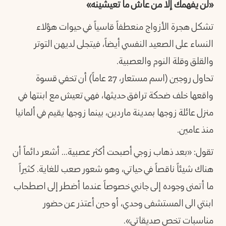
«لن يفهمك إلا من عاش ما تعيشينه»
تشكل هجرة الأزواج منعطفاً قاسياً في حيوات هؤلاء
النساء على الصعيد النفسي أيضاً، فيتجلى لديهن التوتر
والقلق وقلة النوم والعصبية.
تحاول روجين (اسم مستعار، 27 عاماً) أن تخفي قسوة
واقعها خلف ضحكة ترافق حديثها، فهي تعيش مع ابنتها في
منزل عائلة زوجها بمدينة ماردين، بينما زوجها يقيم في ألمانيا
منذ عامين.
تقول: «بعد ذهاب زوجي أصبحت أكثر عصبية... أشعر دائماً أن
هناك شيئاً ناقصاً في حياتي، وهو شعور صعب للغاية. كثيراً
ما أتمنى وجوده إلى جانبي خصوصاً عندما أضطر إلى اصطحاب
ابنتي الى المستشفى وحدي، أو حين أعتذر عن حضور
مناسبات تخص صديقاتي».