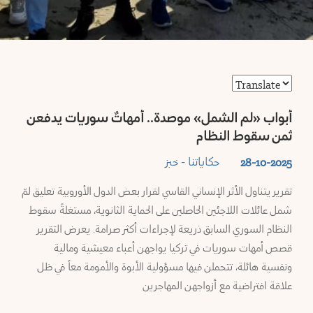
وموارد
رطوس
ملفاتنا
لب
ميديا
اة
أبواب «لم الشمل» موصدة.. أمهاتٌ سوريات يدفعن
المستشارة
ثمن سقوط النظام
مص
النشرة
حكاياتنا - خبز
28-10-2025
البريدية
تقرير يتناول الأثر الإنساني القاسي لقرار بعض الدول الأوروبية تعليق لمّ
شق
شمل عائلات اللاجئين الحاصلين على الحماية الثانوية، مستغلةً سقوط
تَواصُل
النظام السوري السابق ذريعة لإجراءات أكثر صرامة. يعرض التقرير
قنيطرة
قصص أمهات سوريات في تركيا يواجهن أعباء معيشية ومالية
من
ونفسية هائلة، تتحملن فيها مسؤولية الأبوة والأمومة معاً في ظل
نحن
عا
علاقة افتراضية مع أزواجهن المهاجرين