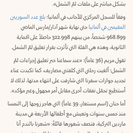
بشكل مباشر على ملفات لمّ الشمل».
وفقاً للسجل المركزي للأجانب في ألمانيا؛
بلغ عدد السوريين
المقيمين في ألمانيا
حتى نهاية شهر آذار/مارس الماضي
968.899 شخصاً، من بينهم 322.998 حاصلاً على الحماية
الثانوية، وهذه هي الفئة التي تأثرت بقرار تعليق لمّ الشمل.
تقول مريم (36 عاماً): «عند سماعنا خبر تعليق إجراءات لمّ
الشمل؛ ألغيت رحلتي التي كلفتني مصاريف، كما تكبدت عناء
تجديد جوازات سفرنا التي شارفت على انتهاء مدتها، لذلك لا
أستطيع تحمّل نفقات أخرى مقابل أمر مجهول وغير مؤكد».
أما حنان (اسم مستعار، 39 عاماً) التي هاجر زوجها إلى النمسا
منذ خمس سنوات وتعيش مع أطفالها الأربعة في مدينة
ماردين التركية، فتصف شعورها قائلةً: «شعرنا بالندم أنا