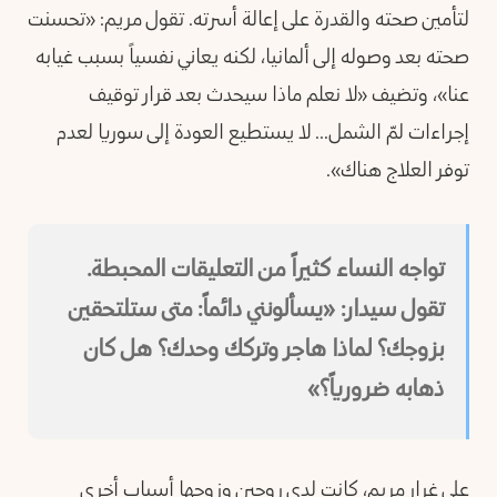
لتأمين صحته والقدرة على إعالة أسرته. تقول مريم: «تحسنت
صحته بعد وصوله إلى ألمانيا، لكنه يعاني نفسياً بسبب غيابه
عنا»، وتضيف «لا نعلم ماذا سيحدث بعد قرار توقيف
إجراءات لمّ الشمل... لا يستطيع العودة إلى سوريا لعدم
توفر العلاج هناك».
تواجه النساء كثيراً من التعليقات المحبطة.
تقول سيدار: «يسألونني دائماً: متى ستلتحقين
بزوجك؟ لماذا هاجر وتركك وحدك؟ هل كان
ذهابه ضرورياً؟»
على غرار مريم، كانت لدى روجين وزوجها أسباب أخرى