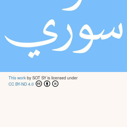
This work
by
SOT SY
is licensed under
CC BY-ND 4.0