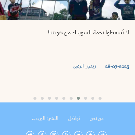
«شراكة الخيل» في السويداء: محاولة لاستعادة الدم
المسفوح
كمال شاهين
27-07-2025
من نحن
تَواصُل
النشرة البريدية