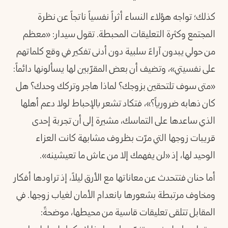
كذلك؛ تواجه هؤلاء النساء أثراً نفسياً ناتجاً عن نظرة
المجتمع وكثرة التعليقات المحبطة. تقول سيدار: «معظم
من حولي يبدون آراءً سلبية دون أدنى تفكير في وقع كلماتهم
على نفسيتي»، وتضيف أن بعض المقرّبين لها يسألونها دائماً:
«متى سوف تلتحقين بزوجك؟ لماذا هاجر وتركك وحدك؟ هل
كان ذهابه ضرورياً؟»، فتكاد تشعر بالإحباط لولا دعم أهلها
الذي ساعدها على التماسك، مشيرة إلى أن تجربة إحدى
قريبات زوجها التي مرّت بظروف مشابهة كانت العزاء
الوحيد لها، إذ «لن يفهمك إلا من عاش ما تعيشينه».
أما حنان فتتحدث عن معاناتها مع الأرق ليلاً، إذ تراودها أفكار
ومخاوف مرتبطة بشعورها بانعدام الأمان لغياب زوجها. في
المقابل تتلقى تعليقات قاسية من محيطها، موضحةً: