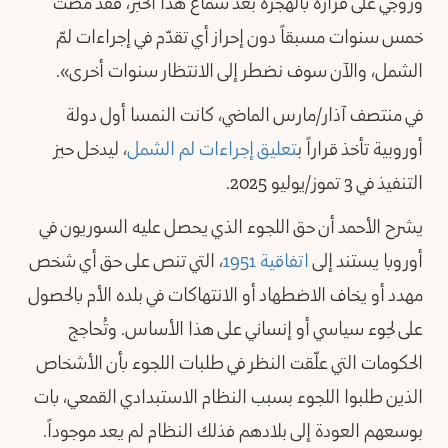
وزوجي على قراره بالهجرة بعد سماع هذا الخبر، فقد مضت
خمس سنوات مسبقاً دون إحراز أي تقدّم في إجراءات لمّ
الشمل، والآن سوف نضطر إلى الانتظار سنوات أخرى».
في منتصف آذار/مارس الماضي، كانت النمسا أول دولة
أوروبية تأخذ قراراً ب
تعليق إجراءات لم الشمل
، ليدخل حيز
التنفيذ في 3 تموز/يوليو 2025.
يشرح الأحمد أن حق اللجوء الذي يحصل عليه السوريون في
أوروبا يستند إلى
اتفاقية 1951
، التي تنص على حق أي شخص
مهدد أو يخاف الاضطهاد أو الانتهاكات في بلده الأم بالحصول
على لجوء سياسي أو إنساني على هذا الأساس. وتُحاجج
الحكومات التي علّقت النظر في طلبات اللجوء بأن الأشخاص
الذين طلبوا اللجوء بسبب النظام الاستبدادي القمعي، بات
بوسعهم العودة إلى بلادهم فذلك النظام لم يعد موجوداً.