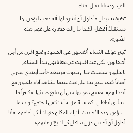
الفيديو: «بابا تعال لعنا».
تضيف سيدار: «أحاول أن أشرح لها أنه ذهب ليؤمن لها
مستقبلاً أفضل، لكنها ما زالت صغيرة على فهم هذه
الأمور».
تَجبر هؤلاء النساء أنفسهن على الصمود وقمع الحزن من أجل
أطفالهن، لكن عند الحديث عن معاناتهن تبدأ المشاعر
بالظهور، فتتحدث حنان بصوت مرتجف: «أحد أولادي يخبرني
أحياناً كيف يضع يده على خده عندما يشاهد آباء يلعبون مع
أطفالهم». تمسح دموعها قبل أن تتابع حديثها: «كثيراً ما
يسألني أطفالي: كم سنة مرّت، ألا تكفي لنجتمع؟ وعندما
يبدؤون بهذه الأحاديث، أترك المكان حتى لا أبكي أمامهم، فأنا
أحاول أن أحبس حزني بداخلي كي لا يؤثر عليهم».