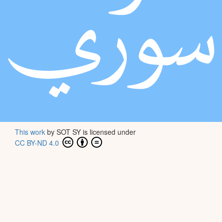
This work
by
SOT SY
is licensed under
CC BY-ND 4.0