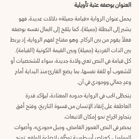
العنوان بوصفه عتبة تأويلية
يحمل عنوان الرواية «قيامة جميلة» دلالات عديدة، فهو
يشير إلى البطلة (جميلة)، كما يلمّح إلى الجمال نفسه بوصفه
فعلاً يقوم من بين الركام. وهو مفتاح لفهم الرواية، إذ يربط
بين الذات الفردية (جميلة) وبين القيمة الكونية (القيامة).
كل قيامة في النص تعني ولادة جديدة، سواء للشخصيات أو
للشعوب أو للغة نفسها، بما يضع القارئ منذ البداية أمام
وعدٍ جمالي ووجودي في آن.
يتخطّى الحب في الرواية حدوده المعتادة، ليؤكد قدرة
العاطفة على إنقاذ الإنسان من قسوة التاريخ، وفتح أفق
يتجاوز الجراح نحو إمكان الانبعاث.
يحضر في النص العجوز الغامض، وجبل «جودي»، وأصوات
المواويل، كعناصر أسطورية توظَّف لإضاءة الواقع. تمنح