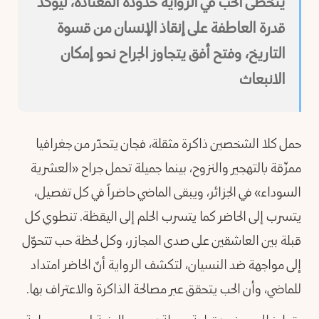
يتخطّى الحب في الرواية حدوده المعتادة، ليؤكد
قدرة العاطفة على إنقاذ الإنسان من قسوة
التاريخ، وفتح أفق يتجاوز الجراح نحو إمكان
الانبعاث
حمل كلا الشخصين ذاكرة مثقلة، فجان يتحدّر من جغرافيا
ممزّقة بالتهجير والنزوح، بينما جميلة تحمل جراح «العشرية
السوداء» في الجزائر، ويبقى الماضي حاضراً في كل تفصيل،
يتسرب إلى الحاضر كما يتسرب الحلم إلى اليقظة. تنطوي كل
قبلة بين العاشقين على صدى المجازر، وكل لحظة حب تتحوّل
إلى مواجهة ضد النسيان، لتكشف الرواية أنّ الحاضر امتداد
للماضي، وأن الحب يتحقق عبر مصالحة الذاكرة والاعتراف بها.