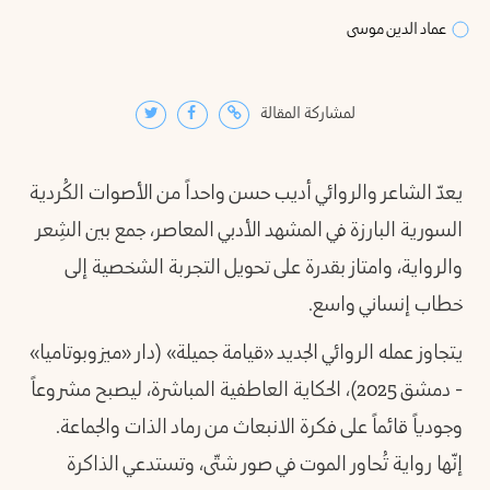
سويداء
عماد الدين موسى
ف
لمشاركة المقالة
شق
يعدّ الشاعر والروائي أديب حسن واحداً من الأصوات الكُردية
السورية البارزة في المشهد الأدبي المعاصر، جمع بين الشِعر
والرواية، وامتاز بقدرة على تحويل التجربة الشخصية إلى
خطاب إنساني واسع.
يتجاوز عمله الروائي الجديد «قيامة جميلة» (دار «ميزوبوتاميا»
- دمشق 2025)، الحكاية العاطفية المباشرة، ليصبح مشروعاً
وجودياً قائماً على فكرة الانبعاث من رماد الذات والجماعة.
إنّها رواية تُحاور الموت في صور شتّى، وتستدعي الذاكرة