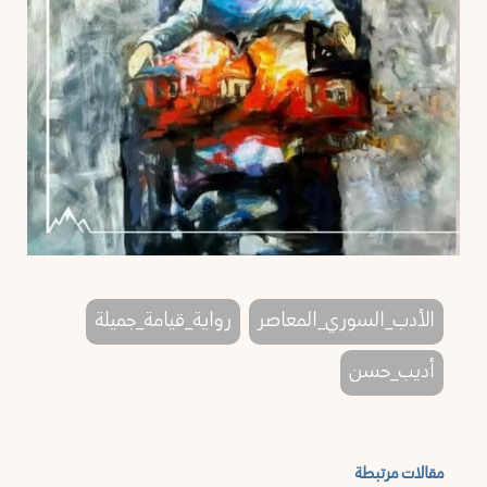
الأدب_السوري_المعاصر
رواية_قيامة_جميلة
أديب_حسن
مقالات مرتبطة