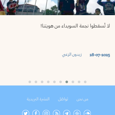
لا تُسقطوا نجمة السويداء من هويتنا!
زيدون الزعبي
28-07-2025
من نحن
تَواصُل
النشرة البريدية