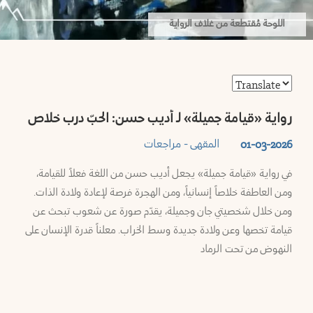
وموارد
رطوس
اللوحة مُقتطعة من غلاف الرواية
ملفاتنا
لب
ميديا
اة
رواية «قيامة جميلة» لـ أديب حسن: الحبّ درب خلاص
المستشارة
المقهى - مراجعات
01-03-2026
مص
النشرة
في رواية «قيامة جميلة» يجعل أديب حسن من اللغة فعلاً للقيامة،
البريدية
ومن العاطفة خلاصاً إنسانياً، ومن الهجرة فرصة لإعادة ولادة الذات.
شق
ومن خلال شخصيتي جان وجميلة، يقدّم صورة عن شعوب تبحث عن
تَواصُل
قيامة تخصها وعن ولادة جديدة وسط الخراب. معلناً قدرة الإنسان على
قنيطرة
النهوض من تحت الرماد
من
نحن
عا