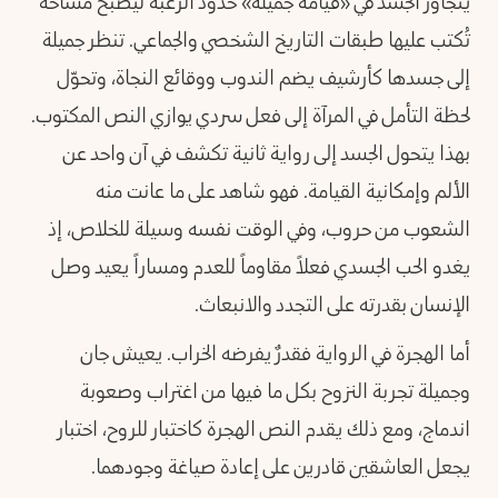
يتجاوز الجسد في «قيامة جميلة» حدود الرغبة ليصبح مساحة
تُكتب عليها طبقات التاريخ الشخصي والجماعي. تنظر جميلة
إلى جسدها كأرشيف يضم الندوب ووقائع النجاة، وتحوّل
لحظة التأمل في المرآة إلى فعل سردي يوازي النص المكتوب.
بهذا يتحول الجسد إلى رواية ثانية تكشف في آن واحد عن
الألم وإمكانية القيامة. فهو شاهد على ما عانت منه
الشعوب من حروب، وفي الوقت نفسه وسيلة للخلاص، إذ
يغدو الحب الجسدي فعلاً مقاوماً للعدم ومساراً يعيد وصل
الإنسان بقدرته على التجدد والانبعاث.
أما الهجرة في الرواية فقدرٌ يفرضه الخراب. يعيش جان
وجميلة تجربة النزوح بكل ما فيها من اغتراب وصعوبة
اندماج، ومع ذلك يقدم النص الهجرة كاختبار للروح، اختبار
يجعل العاشقين قادرين على إعادة صياغة وجودهما.