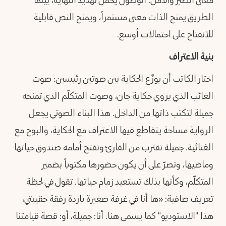
معنى الصبر والأمل. الوصول يحمل تهديد النهاية، بينما
الطريق يمنح الذات معنى مستمراً، ويمنح النص قابلية
للانفتاح على احتمالات أوسع.
بنية الاعتراف
اختار الكاتب أن يوزّع الحكاية بين صوتين رئيسين: صوت
الغائب الذي يروي حكاية جان، وصوت المتكلّم الذي تمنحه
جميلة لتكتب ذاتها من الداخل. هذا البناء الصوتي يجعل
الرواية مساحة يتقاطع فيها الاعتراف مع الحكاية، والبوح مع
الغنائية. جميلة تقترب من القارئ وتفتح أمامه صندوق حياتها
وماضيها، وتصرّ على أن يكون حضورها مكتوباً بضمير
المتكلّم، وكأنها بذلك تستعيد زمام حياتها. تقول في لحظة
تعريف صافية: «ها أنا في غرفة صغيرة باردة رفقة حقيبتي،
هذا "الاستوديو" كما يسمى هنا. أنا: جميلة، أو: قصة قيامتنا