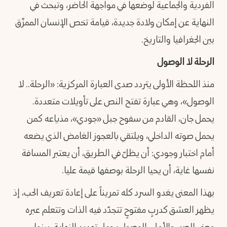
الفردية والجماعية لوضعها في مواجهة الحاضر، وتبحث في
النهاية عن إمكان ولادة جديدة، قيامة تخص الإنسان الممزّق
بين الجغرافيا والتاريخ.
الرحلة لا الوصول
منذ اللحظة الأولى يتردد صدى العبارة المركزية: «الرحلة.. لا
الوصول»، وهي عبارة تفتح النص على تأويلات متعددة.
يحمل جان، القادم من سفوح جبل «جودي»، مذياعه كمن
يحمل صوته الداخلي، ويلتقي بالعجوز الغامض الذي يضعه
أمام اختبار وجودي: أن يظلّ في الطريق، أن يعتبر المسافة
نفسها غاية، أن يحيا الرحلة بوصفها قيمة عليا.
بهذا المعنى يغدو السرد كله تمريناً على إعادة تعريف الحب، إذ
يظهر العشق كدربٍ مفتوحٍ تتجدّد فيه الذات وتتعلم عبره