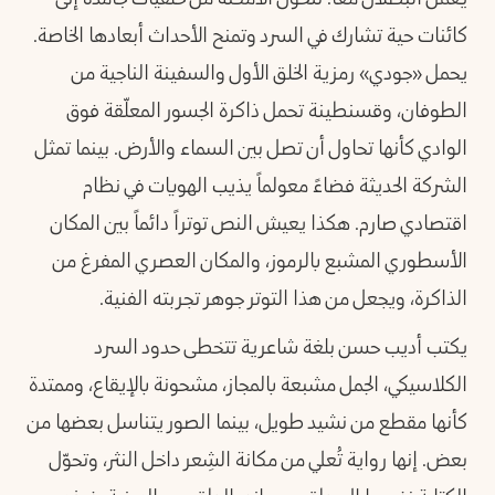
كائنات حية تشارك في السرد وتمنح الأحداث أبعادها الخاصة.
يحمل «جودي» رمزية الخلق الأول والسفينة الناجية من
الطوفان، وقسنطينة تحمل ذاكرة الجسور المعلّقة فوق
الوادي كأنها تحاول أن تصل بين السماء والأرض. بينما تمثل
الشركة الحديثة فضاءً معولماً يذيب الهويات في نظام
اقتصادي صارم. هكذا يعيش النص توتراً دائماً بين المكان
الأسطوري المشبع بالرموز، والمكان العصري المفرغ من
الذاكرة، ويجعل من هذا التوتر جوهر تجربته الفنية.
يكتب أديب حسن بلغة شاعرية تتخطى حدود السرد
الكلاسيكي، الجمل مشبعة بالمجاز، مشحونة بالإيقاع، وممتدة
كأنها مقطع من نشيد طويل، بينما الصور يتناسل بعضها من
بعض. إنها رواية تُعلي من مكانة الشِعر داخل النثر، وتحوّل