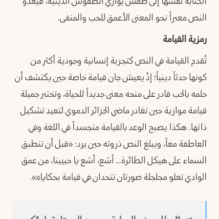
الكتابة نفسها إلى طقس يوازي الطقوس الدينية، فيغدو
النص معبراً نحو المعنى الأعمق للحب والمنفى.
رمزية القيامة
تُقدم القيامة في النص كتجربة إنسانية وجودية أكثر من
كونها حدثاً دينياً؛ إذْ يعيش جان قيامة خاصة حين يكتشف أن
حلمه بالحب قادر على منحه معنى جديداً للحياة، وتختبر جميلة
قيامة موازية حين تغادر ماضي الجزائر الدموي لتعيد تشكيل
ذاتها. هكذا يصبح الوعد بالقيامة متجسداً في اللغة وفي
العاطفة معاً، ويبلغ النص ذروته حين يرد: «قبل أن تنطبق
السماء على هيكل الطائرة… أشع، أشع يا حبيبنا، من عمق
الوادي تعلو مجلجلة صورتان تتحدان في قيامة بحكاياه».