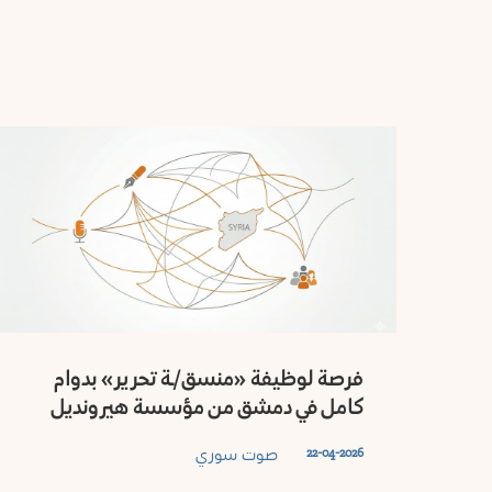
فرصة لوظيفة «منسق/ـة تحرير» بدوام
كامل في دمشق من مؤسسة هيرونديل
صوت سوري
22-04-2026