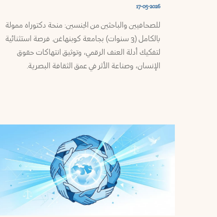
وموارد
17-05-2026
طرطوس
للصحافيين والباحثين من الجنسين: منحة دكتوراه ممولة
ملفاتنا
بالكامل (3 سنوات) بجامعة كوبنهاغن. فرصة استثنائية
إدلب
لتفكيك أدلة العنف الرقمي، وتوثيق انتهاكات حقوق
ميديا
الإنسان، وصناعة الأثر في عمق الثقافة البصرية.
حماة
المستشارة
حمص
النشرة
البريدية
دمشق
تَواصُل
القنيطرة
من
نحن
درعا