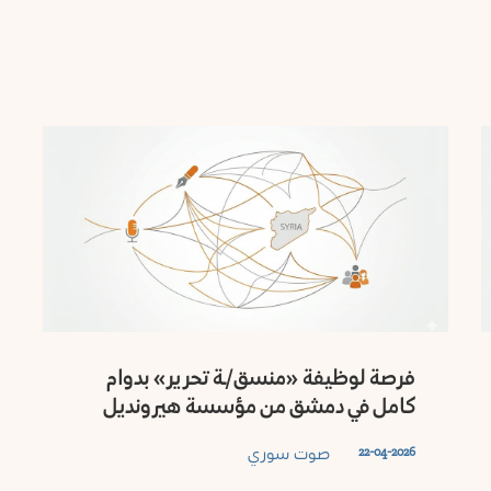
فرصة لوظيفة «منسق/ـة تحرير» بدوام
كامل في دمشق من مؤسسة هيرونديل
صوت سوري
22-04-2026