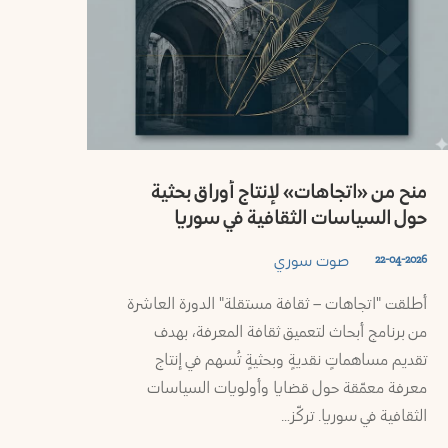
منح من «اتجاهات» لإنتاج أوراق بحثية
حول السياسات الثقافية في سوريا
صوت سوري
22-04-2026
أطلقت "اتجاهات – ثقافة مستقلة" الدورة العاشرة
من برنامج أبحاث لتعميق ثقافة المعرفة، بهدف
تقديم مساهماتٍ نقديةٍ وبحثيةٍ تُسهم في إنتاج
معرفة معمّقة حول قضايا وأولويات السياسات
الثقافية في سوريا. تركّز…