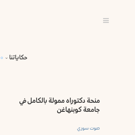
اختر
محافظة
الرئيسية
لتصفح
حلب
المقالات
حكاياتنا
الرقة
حكاياتنا
المقهى
الحسكة
عقل
بارد
دير
منحة دكتوراه ممولة بالكامل في
محررة
الزور
جامعة كوبنهاغن
القراء
اللاذقية
فرص
صوت سوري