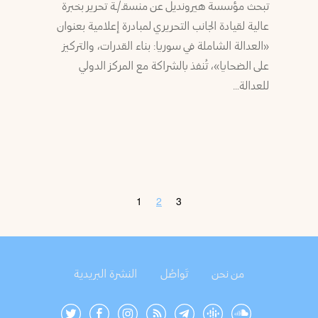
تبحث مؤسسة هيرونديل عن منسقـ/ـة تحرير بخبرة
عالية لقيادة الجانب التحريري لمبادرة إعلامية بعنوان
«العدالة الشاملة في سوريا: بناء القدرات، والتركيز
على الضحايا»، تُنفذ بالشراكة مع المركز الدولي
للعدالة…
1
2
3
من نحن
تَواصُل
النشرة البريدية