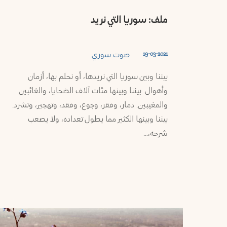
السويداء
ملف: سوريا التي نريد
ريف
صوت سوري
19-03-2021
دمشق
بيننا وبين سوريا التي نريدها، أو نحلم بها، أزمان
وأهوال. بيننا وبينها مئات آلاف الضحايا، والغائبين
والمغيبين. دمار، وفقر، وجوع، وفقد، وتهجير، وتشرد.
بيننا وبينها الكثير مما يطول تعداده، ولا يصعب
شرحه،…