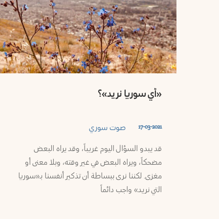
«أي سوريا نريد»؟
صوت سوري
17-03-2021
قد يبدو السؤال اليوم غريباً، وقد يراه البعض
مضحكاً، ويراه البعض في غير وقته، وبلا معنى أو
مغزى. لكننا نرى ببساطة أن تذكير أنفسنا بـ«سوريا
التي نريد» واجب دائماً