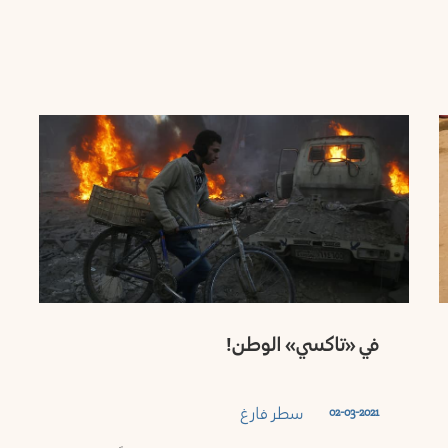
في «تاكسي» الوطن!
سطر فارغ
02-03-2021