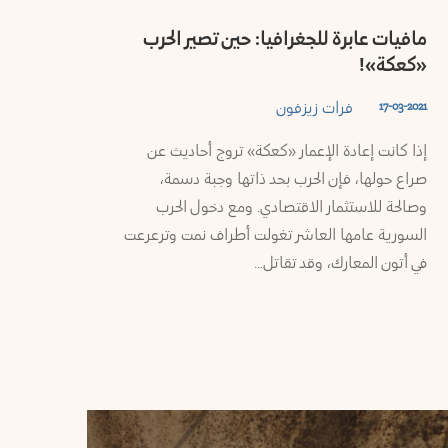
مافيات عابرة للجغرافيا: حين تصير الحرب
«كعكة»!
فرات زيزفون
17-03-2021
إذا كانت إعادة الإعمار «كعكة» تروج أحاديث عن
صراع حولها، فإن الحرب بحد ذاتها وجبة دسمة،
وصالحة للاستثمار الاقتصادي. ومع دخول الحرب
السورية عامها العاشر تغولت أطراف نمت وترعرعت
في أتون المعارك، وقد تقاتل…