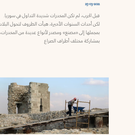
وموارد
25-03-2021
طرطوس
قبل الحرب، لم تكن المخدرات شديدة التداول في سوريا.
ملفاتنا
لكن أحداث السنوات الأخيرة، هيأت الظروف لتحول البلاد
إدلب
بمجملها إلى «مصنع» ومصدر لأنواع عديدة من المخدرات،
ميديا
بمشاركة مختلف أطراف الصراع
حماة
المستشارة
حمص
النشرة
البريدية
دمشق
تَواصُل
القنيطرة
من
نحن
درعا