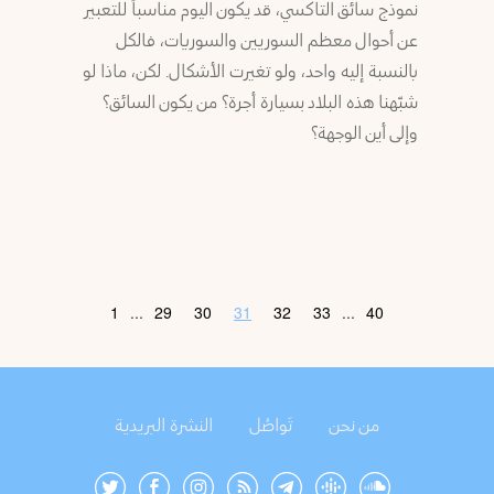
نموذج سائق التاكسي، قد يكون اليوم مناسباً للتعبير
عن أحوال معظم السوريين والسوريات، فالكل
بالنسبة إليه واحد، ولو تغيرت الأشكال. لكن، ماذا لو
شبّهنا هذه البلاد بسيارة أجرة؟ من يكون السائق؟
وإلى أين الوجهة؟
1
...
29
30
31
32
33
...
40
من نحن
تَواصُل
النشرة البريدية