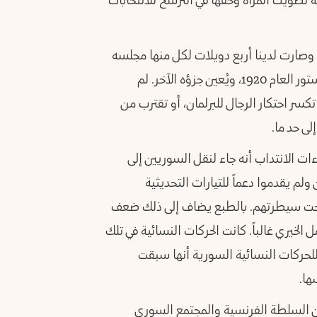
ة تصويت المرأة وحقها في الترشح للانتخابات
بلاد السورية وصارت لدينا أربع دويلات لكل منها مجلسه
البرلماني الخاص، يُنتخب جزء منه على مرحلتين كما في دستور العام 1920، ويُعين جزؤه الآخر. لم
سر احتكار الرجال للبرلمان، أو تقترب من
ى حد ما.
ءات الانتداب أنه جاء لنقل السوريين إلى
ولم يقدموا دعماً للتيارات التحديثية
ة تحت سيطرتهم. بالطبع يضاف إلى ذلك ضعف
الخيري غالباً. كانت الحركات النسائية في تلك
للحركات النسائية السورية أنها سبقت
ها.
ن السلطة الفرنسية والمجتمع السوري