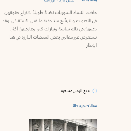
عقل بارد - أوراقنا
وموارد
طرطوس
خاضت النساء السوريات نضالاً طويلاً لانتزاع حقوقهن
ملفاتنا
في التصويت والترشّح منذ حقبة ما قبل الاستقلال. وقد
إدلب
دعمهنّ في ذلك ساسة وتيارات كثر، وعارضهنّ أكثر.
ميديا
نستعرض عبر مقالين بعض المحطات البارزة في هذا
حماة
الإطار
المستشارة
حمص
النشرة
البريدية
دمشق
بديع الزمان مسعود
تَواصُل
القنيطرة
مقالات مرتبطة
من
نحن
درعا