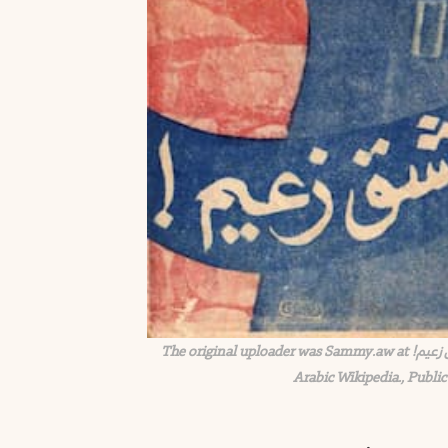
غلاف مجلة الجيش السوري يوم الانقلاب: ألف ليلة وليلة، في دمشق زعيم! The original uploader was Sammy.aw at
Arabic Wikipedia., Publ