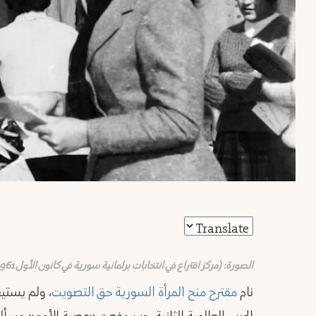
الصورة: (مركز اقتراع في انتخابات برلمانية سورية في كانون الأول 1961 / وكالة الصحافة الفرنسية)
نام
مقترح منح المرأة السورية حق التصويت
، ولم يستيق