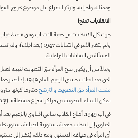
وممثليه وأحزابه، وتركز الصراع على موضوع خروج القو
الانقلابات تمنح!
جرت كل الانتخابات في حقبة الانتداب وفق قاعدة غياب 
ولم يتغير الأمر في انتخابات 1947
المسألة في النقاشات البرلمانية.
الحق بعد انقلاب حسني الزعيم العام 1949، إذ أصدر جملة مراسيم، من بينها قوانين الانتخابات التي
منحت المرأة حق التصويت والترشح
«شرط كونها متزوجة،
يمكن النساء التصويت في مراكز اقتراع منفصلة». (Women and the People’s Assembly).
في آب 1949، أطاح انقلاب سامي الحناوي بالزعيم
الحناوي إلى انتخاب جمعية دستورية لصياغة دستور، خلت 