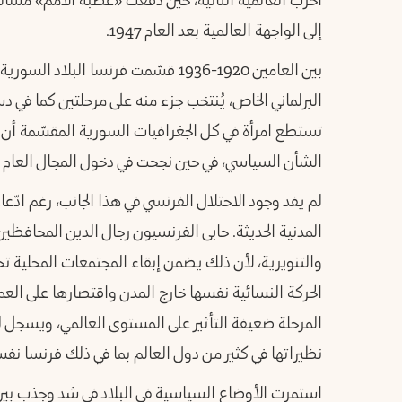
الحرب العالمية الثانية، حين دفعت «عصبة الأمم» مسأل
إلى الواجهة العالمية بعد العام 1947.
بين العامين 1920-1936 قسّمت فرنسا ال
تستطع امرأة في كل الجغرافيات السورية المقسّمة أن تك
الشأن السياسي، في حين نجحت في دخول المجال العام إل
لم يفد وجود الاحتلال الفرنسي في هذا الجانب، رغم ادّعا
المدنية الحديثة. حابى الفرنسيون رجال الدين المحافظين 
والتنويرية، لأن ذلك يضمن إبقاء المجتمعات المحلي
الحركة النسائية نفسها خارج المدن واقتصارها على العمل 
المرحلة ضعيفة التأثير على المستوى العالمي، ويسجل 
نظيراتها في كثير من دول العالم بما في ذلك فرنسا نفس
استمرت الأوضاع السياسية في البلاد في شد وجذب بي