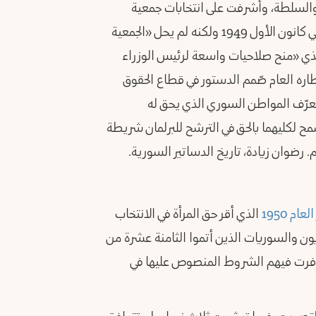
 والسلطة، وأشرفت على انتخابات جمعية
تأسيسية جديدة. وقع انقلاب أديب الشيشكلي الأول في كانون الأول 1949 ولكنه لم يحل «الجمعية
يسية» التي تابعت عملها ووضعت دستور 1950 الذي «منح صلاحيات واسعة لرئيس الوزراء
ره العام صّمم الدستور في قطاع الحقوق
عرّف المواطن السوري الذي يحق له
ح لكليهما بالحق في الترشح للبرلمان شريطة
 رضوان زيادة، تاريخ الدساتير السورية.
ام 1950
الذي أقر حق المرأة في الانتخاب
ات هم السوريون والسوريات الذين أتموا الثامنة عشرة من
افرت فيهم الشروط المنصوص عليها في