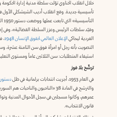
خلال انقلاب الحناوي توّلت سلطة مدنية إدارة الحكومة
التأس
وقيّد سلطات الرئيس وعزز السلطة القضائية»، وفي إطا
الفردية ليحاكي
الإعلان العالمي لحقوق الإنسان 1948
، ف
التصويت بأنه رجل أو امرأة فوق سن الثامنة عشرة، وسم
استيفاء المتطلبات: سن الثلاثين عاماً ومستوى التعليم.
ترشّح بلا فوز
في العام 1953، أجريت انتخابات برلمانية في ظل
دستور الع
والترشح في المادة 38 «الناخبون والناخب
عمرهم، وكانوا مسجلين في سجل الأحوال المدنية وتو
قانون الانتخاب».