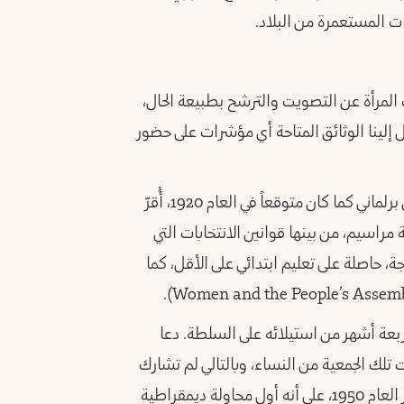
ات المستعمرة من البلاد.
المرأة عن التصويت والترشح بطبيعة الحال،
 (بعد الجلاء)، ولم تحمل إلينا الوثائق المتاحة أي مؤشرات على حضور
وبدلاً من أن يكون منح المرأة حق التصويت نتيجة لعمل برلماني كما كان متوقعاً في العام 1920، أُقرّ
 حاصلة على تعليم ابتدائي على الأقل، كما
 بعد أربعة أشهر من استيلائه على السلطة. دعا
تلك الجمعية من النساء، وبالتالي لم تشارك
أي امرأة في صياغة الدستور. ومع ذلك، يُنظر إلى دستور العام 1950، على أنه أول محاولة ديمقراطية