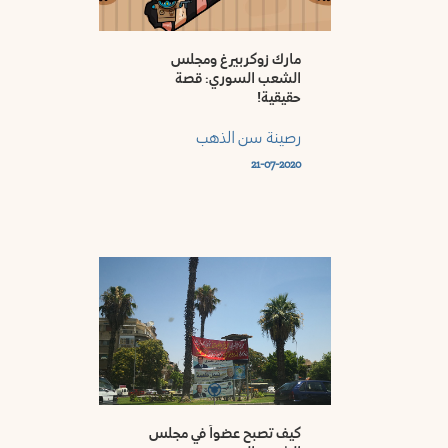
مارك زوكربيرغ ومجلس
الشعب السوري: قصة
حقيقية!
رصينة سن الذهب
21-07-2020
كيف تصبح عضواً في مجلس