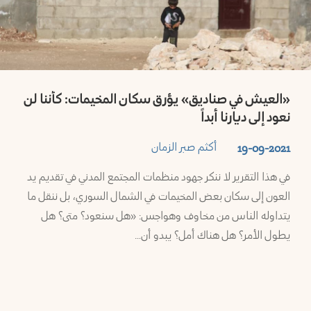
«العيش في صناديق» يؤرق سكان المخيمات: كأننا لن
نعود إلى ديارنا أبداً
أكثم صبر الزمان
19-09-2021
في هذا التقرير لا ننكر جهود منظمات المجتمع المدني في تقديم يد
العون إلى سكان بعض المخيمات في الشمال السوري، بل ننقل ما
يتداوله الناس من مخاوف وهواجس: «هل سنعود؟ متى؟ هل
يطول الأمر؟ هل هناك أمل؟ يبدو أن…