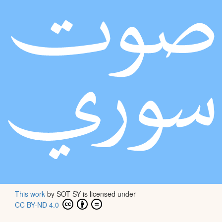
This work
by
SOT SY
is licensed under
CC BY-ND 4.0