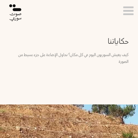
تر
افظة
الرئيسية
صفح
ب
مقالات
حكاياتنا
حكاياتنا
رقة
كيف يعيش السوريون اليوم في كل مكان؟ نحاول الإضاءة على جزء بسيط من
المقهى
الصورة
حسكة
عقل
بارد
ر
محررة
زور
القراء
لاذقية
فرص