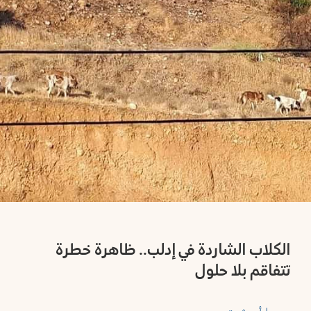
وموارد
رطوس
ملفاتنا
لب
ميديا
اة
المستشارة
مص
النشرة
البريدية
شق
تَواصُل
قنيطرة
الكلاب الشاردة في إدلب.. ظاهرة خطرة
من
تتفاقم بلا حلول
نحن
عا