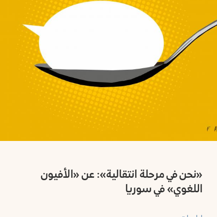
وموارد
رطوس
ملفاتنا
لب
ميديا
اة
المستشارة
مص
النشرة
البريدية
شق
تَواصُل
قنيطرة
«نحن في مرحلة انتقالية»: عن «الأفيون
من
اللغوي» في سوريا
نحن
عا