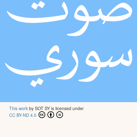
This work
by
SOT SY
is licensed under
CC BY-ND 4.0