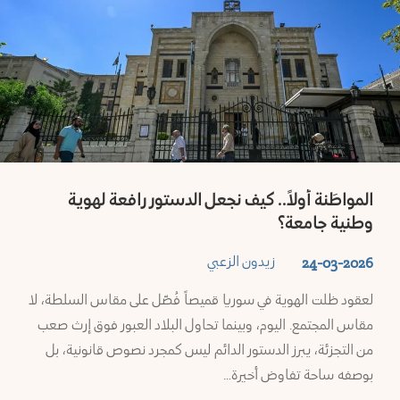
المواطَنة أولاً.. كيف نجعل الدستور رافعة لهوية
وطنية جامعة؟
زيدون الزعبي
24-03-2026
لعقود ظلت الهوية في سوريا قميصاً فُصّل على مقاس السلطة، لا
مقاس المجتمع. اليوم، وبينما تحاول البلاد العبور فوق إرث صعب
من التجزئة، يبرز الدستور الدائم ليس كمجرد نصوص قانونية، بل
بوصفه ساحة تفاوض أخيرة…