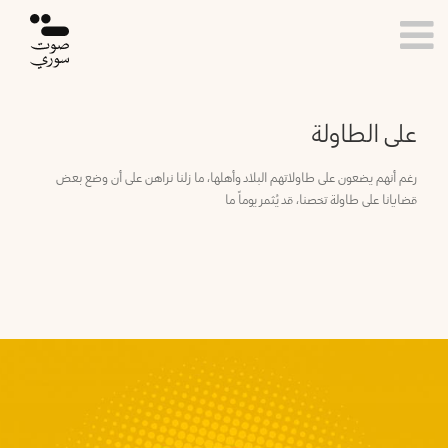
تر
افظة
الرئيسية
صفح
ب
مقالات
على الطاولة
حكاياتنا
رقة
رغم أنهم يضعون على طاولاتهم البلاد وأهلها، ما زلنا نراهن على أن وضع بعض
المقهى
قضايانا على طاولة تخصنا، قد يُثمر يوماً ما
حسكة
عقل
بارد
ر
محررة
زور
القراء
لاذقية
فرص